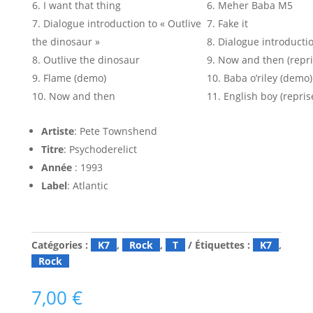
I want that thing
Meher Baba M5
Dialogue introduction to « Outlive
Fake it
the dinosaur »
Dialogue introductio
Outlive the dinosaur
Now and then (repri
Flame (demo)
Baba o’riley (demo)
Now and then
English boy (repris
Artiste
: Pete Townshend
Titre
: Psychoderelict
Année
: 1993
Label
: Atlantic
Catégories :
K7
,
Rock
,
T
Étiquettes :
K7
,
Rock
7,00
€