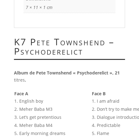
7 × 11 × 1 cm
K7 Pete Townshend –
Psychoderelict
Album de Pete Townshend « Psychoderelict », 21
titres
.
Face A
Face B
English boy
I am afraid
Meher Baba M3
Don’t try to make me
Let’s get pretentious
Dialogue introductio
Meher Baba M4
Predictable
Early morning dreams
Flame